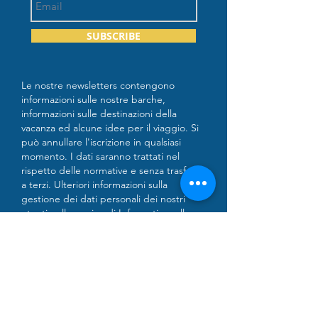
SUBSCRIBE
Le nostre newsletters contengono
informazioni sulle nostre barche,
informazioni sulle destinazioni della
vacanza ed alcune idee per il viaggio. Si
può annullare l'iscrizione in qualsiasi
momento. I dati saranno trattati nel
rispetto delle normative e senza trasferirli
a terzi. Ulteriori informazioni sulla
gestione dei dati personali dei nostri
utenti nella pagina di
Informativa sulla
Privacy
SUNSICILY
RENT A BOAT
VENDITA ACCESSORI