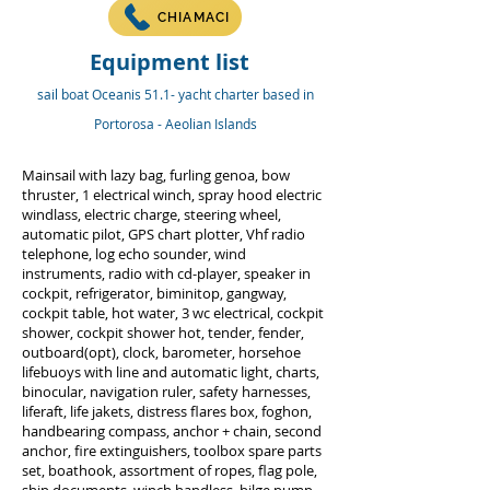
CHIAMACI
Equipment list
sail boat Oceanis 51.1- yacht charter
based in
Portorosa - Aeolian Islands
Mainsail with lazy bag, furling genoa, bow
thruster, 1 electrical winch, spray hood electric
windlass, electric charge, steering wheel,
automatic pilot, GPS chart plotter, Vhf radio
telephone, log echo sounder, wind
instruments, radio with cd-player, speaker in
cockpit, refrigerator, biminitop, gangway,
cockpit table, hot water, 3 wc electrical, cockpit
shower, cockpit shower hot, tender, fender,
outboard(opt), clock, barometer, horsehoe
lifebuoys with line and automatic light, charts,
binocular, navigation ruler, safety harnesses,
liferaft, life jakets, distress flares box, foghon,
handbearing compass, anchor + chain, second
anchor, fire extinguishers, toolbox spare parts
set, boathook, assortment of ropes, flag pole,