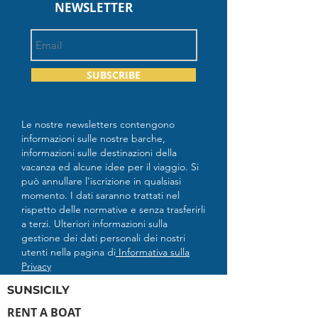
NEWSLETTER
SUBSCRIBE
Le nostre newsletters contengono
informazioni sulle nostre barche,
informazioni sulle destinazioni della
vacanza ed alcune idee per il viaggio. Si
può annullare l'iscrizione in qualsiasi
momento. I dati saranno trattati nel
rispetto delle normative e senza trasferirli
a terzi. Ulteriori informazioni sulla
gestione dei dati personali dei nostri
utenti nella pagina di
Informativa sulla
Privacy
SUNSICILY
RENT A BOAT