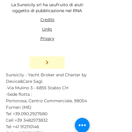
La Sunsicily srl ha usufruito di aiuti
oggetto di pubblicazione nel RNA
Credits
Links
Privacy
© 2019 SUNSICILY srl.
Sunsicily - Yacht Broker and Charter by
Device&Care Sagl.
-Via Mulino 3 - 6855 Stabio CH
-Sede flotta :
Portorosa, Centro Commerciale, 98054
Furnari (ME)
Tel
+39.090.2927680
Cell
+39 3482573832
Tel
+41 912110146