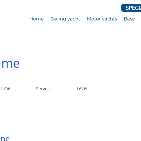
SPECI
Home
Sailing yacht
Motor yachts
Base
ame
 Time:
Level:
Serves:
2018
ipe