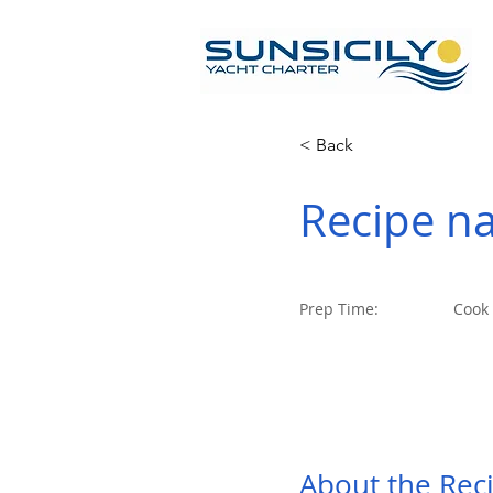
< Back
Recipe n
Prep Time:
Cook
8+2+2
About the Rec