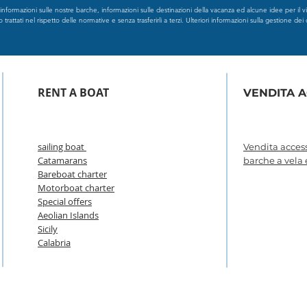
formazioni sulle nostre barche, informazioni sulle destinazioni della vacanza ed alcune idee per il via
rattati nel rispetto delle normative e senza trasferirli a terzi. Ulteriori informazioni sulla gestione dei 
RENT A BOAT
VENDITA 
sailing boat
Vendita access
Catamarans
barche a vela
Bareboat charter
Motorboat charter
Special offers
Aeolian Islands
Sicily
Calabria