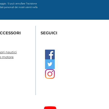
ggio. Si può annullare l'iscrizione
dati personali dei nostri utenti nella
ACCESSORI
SEGUICI
ori nautici
 e motore