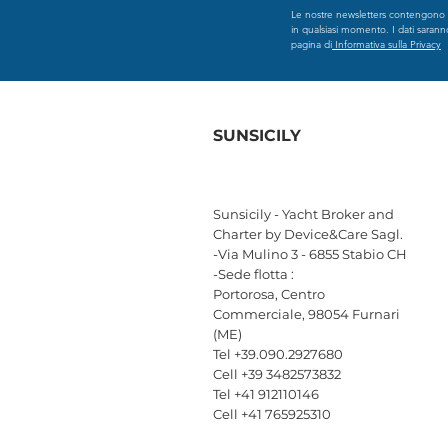
Le nostre newsletters contengono in
in qualsiasi momento. I dati saranno t
pagina di
Informativa sulla Privacy
SUNSICILY
Sunsicily - Yacht Broker and
Charter by Device&Care Sagl.
-Via Mulino 3 - 6855 Stabio CH
-Sede flotta :
Portorosa, Centro
Commerciale, 98054 Furnari
(ME)
Tel +39.090.2927680
Cell +39 3482573832
Tel +41 912110146
Cell +41 765925310