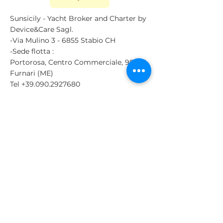
Sunsicily - Yacht Broker and Charter by
Device&Care Sagl.
-Via Mulino 3 - 6855 Stabio CH
-Sede flotta :
Portorosa, Centro Commerciale, 98054
Furnari (ME)
Tel
+39.090.2927680
Cell
+39 3482573832
Tel
+41 912110146
Cell
+41 765925310
sailing boat
Catamarans
Bareboat charter
Motorboat charter
Special offers
Aeolian Islands
Sicily
Calabria