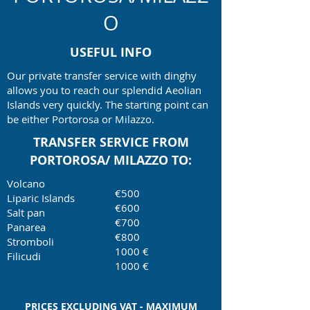
O
USEFUL INFO
Our private transfer service with dinghy
allows you to reach our splendid Aeolian
Islands very quickly. The starting point can
be either Portorosa or Milazzo.
TRANSFER SERVICE FROM
PORTOROSA/ MILAZZO TO:
Volcano
€500
Liparic Islands
€600
Salt pan
€700
Panarea
€800
Stromboli
1000 €
Filicudi
1000 €
PRICES EXCLUDING VAT - MAXIMUM