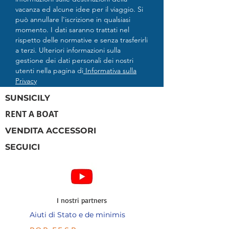
vacanza ed alcune idee per il viaggio. Si
può annullare l'iscrizione in qualsiasi
momento. I dati saranno trattati nel
rispetto delle normative e senza trasferirli
a terzi. Ulteriori informazioni sulla
gestione dei dati personali dei nostri
utenti nella pagina di
Informativa sulla
Privacy
SUNSICILY
RENT A BOAT
VENDITA ACCESSORI
SEGUICI
I nostri partners
Aiuti di Stato e de minimis