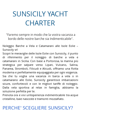
SUNSICILY YACHT
CHARTER
"Faremo sempre in modo che la vostra vacanza a
bordo delle nostre barche sia Indimenticabile".
Noleggio Barche a Vela e Catamarani alle Isole Eolie –
Sunsicily srl
Scopri le meraviglie delle Isole Eolie con Sunsicily, il punto
di riferimento per il noleggio di barche a vela e
catamarani in Sicilia. Con base a Portorosa, la marina più
strategica per salpare verso Lipari, Vulcano, Salina,
Panarea, Stromboli, Filicudi e Alicudi, offriamo una flotta
moderna e perfettamente equipaggiata per ogni esigenza.
Sia che tu voglia una vacanza in barca a vela o in
catamarano alle Eolie, Sunsicily garantisce imbarcazioni
sicure, confortevoli e con le migliori tariffe di noleggio.
Dalla vela sportiva al relax in famiglia, abbiamo la
soluzione perfetta per te.
Prenota ora e vivi un’esperienza indimenticabile tra acque
cristalline, baie nascoste e tramonti mozzafiato.
PERCHE' SCEGLIERE SUNSICILY?