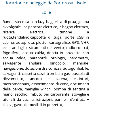
locazione e noleggio da Portorosa - Isole
Eolie
Randa steccata con lazy bag, elica di prua, genoa
avvolgibile, salpancore elettrico, 2 bagno elettrico,
ricarica elettrica, timone a
ruota,tendalino,cappotta di tuga, porte USB in
cabina, autopilota, plotter cartografico, GPS, VHF,
ecoscandaglio, strumenti del vento, radio con cd,
frigorifero, acqua calda, doccia in pozzetto con
acqua calda, parabordi, orologio, barometro,
salvagente anulare, binocolo, manuale
navigazione, dotazioni di sicurezza, autogonfiabile,
salvagenti, cassetta razzi, tromba a gas, bussola di
rilevamento, ancora + catena, estintori,
mezzomarinaio, assortimento di cime, documenti
della barca, maniglie winch, pompa di sentina a
mano, secchio, imbuto per carburante, stoviglie e
utensili da cucina, istruzioni, pannelli d’entrata +
chiavi, gavoni amovibili in pozzetto,