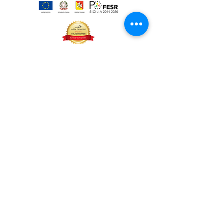
La Sunsicily srl ha usufruito di aiuti
oggetto di pubblicazione nel RNA
Credits
Links
Privacy
© 2025 SUNSICILY srl.
Sunsicily - Yacht Broker and Charter by