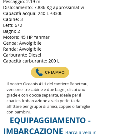
Pescaggio: 2.19 m
Dislocamento: 7.836 Kg approssimativi
Capacità acqua: 240 L +330L
Cabine: 3
Letti: 6+2
Bagni: 2
Motore: 45 HP Yanmar
Genoa: Avvolgibile
Randa: Avvolgibile
Carburante Diesel
Capacità carburante: 200 L
CHIAMACI
Il nostro Oceanis 41.1 del cantiere Beneteau,
versione tre cabine e due bagni, di cui uno
grade e con doccia separata, ideale per il
charter. Imbarcazione a vela perfetta da
affittare per gruppi di amici, coppie o famiglie
con bambini.
EQUIPAGGIAMENTO -
IMBARCAZIONE
Barca a vela in