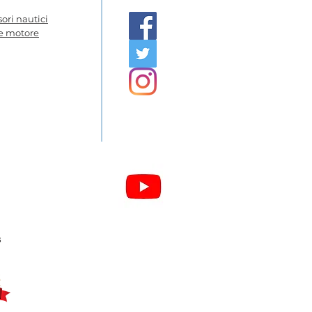
ori nautici
 e motore
s