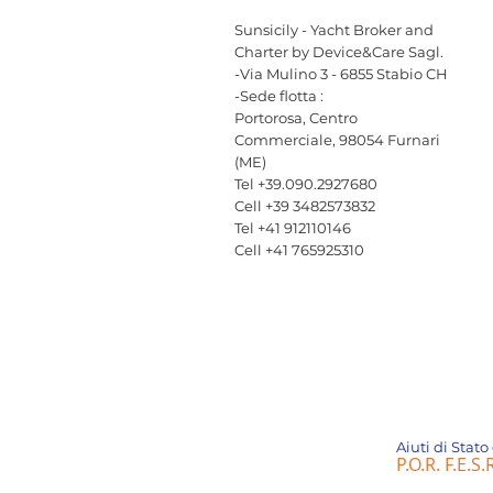
Sunsicily - Yacht Broker and
Charter by Device&Care Sagl.
-Via Mulino 3 - 6855 Stabio CH
-Sede flotta :
Portorosa, Centro
Commerciale, 98054 Furnari
(ME)
Tel +39.090.2927680
Cell +39 3482573832
Tel +41 912110146
Cell +41 765925310
Aiuti di Stat
P.O.R. F.E.S.R