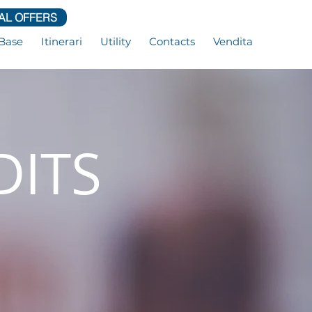
AL OFFERS
Base
Itinerari
Utility
Contacts
Vendita
DITS