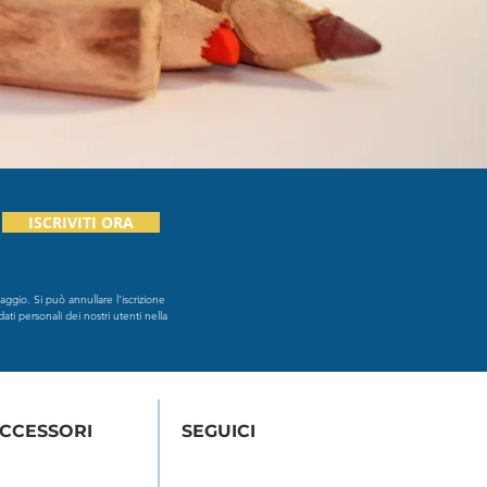
ISCRIVITI ORA
ggio. Si può annullare l'iscrizione
dati personali dei nostri utenti nella
ACCESSORI
SEGUICI