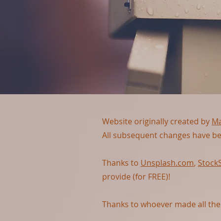
Website originally created by
Ma
All subsequent changes have be
Thanks to
Unsplash.com
,
Stock
provide (for FREE)!
Thanks to whoever made all the 