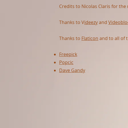
Credits to Nicolas Claris for t
Thanks to V
ideezy
and
Videoblo
Thanks to
Flaticon
and to all of 
Freepick
Popcic
Dave Gandy