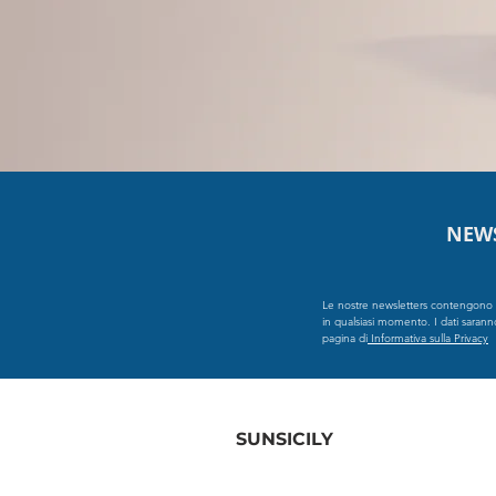
NEW
Le nostre newsletters contengono in
in qualsiasi momento. I dati saranno t
pagina di
Informativa sulla Privacy
SUNSICILY