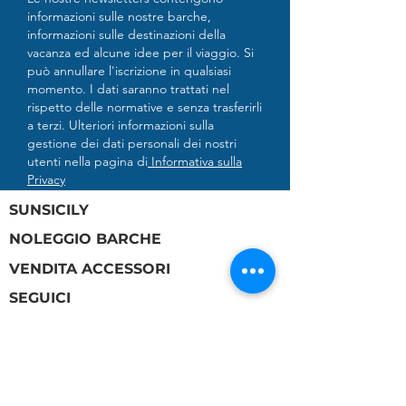
informazioni sulle nostre barche,
informazioni sulle destinazioni della
vacanza ed alcune idee per il viaggio. Si
può annullare l'iscrizione in qualsiasi
momento. I dati saranno trattati nel
rispetto delle normative e senza trasferirli
a terzi. Ulteriori informazioni sulla
gestione dei dati personali dei nostri
utenti nella pagina di
Informativa sulla
Privacy
SUNSICILY
NOLEGGIO BARCHE
VENDITA ACCESSORI
SEGUICI
I nostri partners