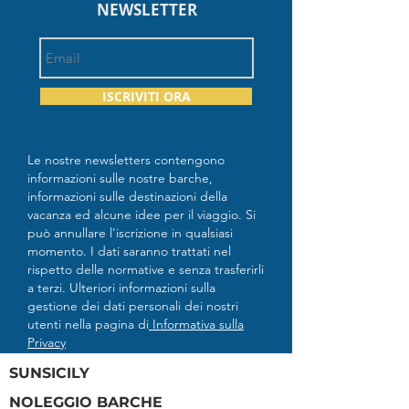
NEWSLETTER
ISCRIVITI ORA
Le nostre newsletters contengono
informazioni sulle nostre barche,
informazioni sulle destinazioni della
vacanza ed alcune idee per il viaggio. Si
può annullare l'iscrizione in qualsiasi
momento. I dati saranno trattati nel
rispetto delle normative e senza trasferirli
a terzi. Ulteriori informazioni sulla
gestione dei dati personali dei nostri
utenti nella pagina di
Informativa sulla
Privacy
SUNSICILY
NOLEGGIO BARCHE