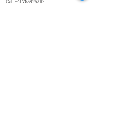
Cell
+41 765925310
Barche a vela
Noleggio Catamarani
Noleggio barca a vela
Bareboat charter
Motorboat charter
Offerte speciali
Isole Eolie
Sicilia
Calabria
Vendita accessori nautici
barche a vela e motore