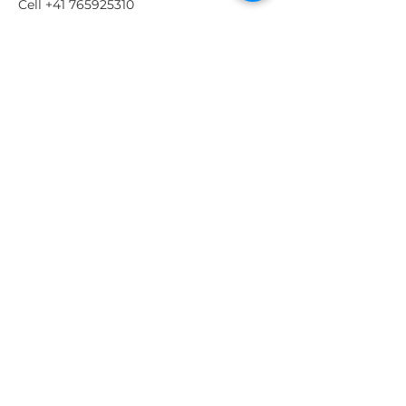
Cell
+41 765925310
Barche a vela
Noleggio Catamarani
Noleggio barca a vela
Bareboat charter
Motorboat charter
Offerte speciali
Isole Eolie
Sicilia
Calabria
Vendita accessori nautici
barche a vela e motore