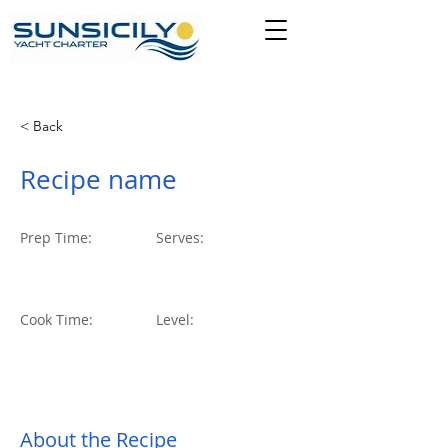
< Back
Recipe name
Prep Time:
Serves:
8+2+2
2025
Cook Time:
Level:
About the Recipe