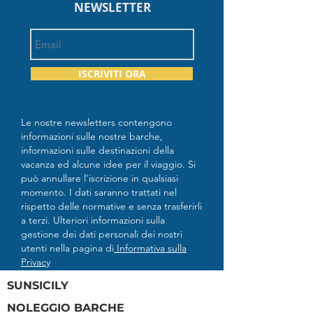
NEWSLETTER
ISCRIVITI ORA
Le nostre newsletters contengono
informazioni sulle nostre barche,
informazioni sulle destinazioni della
vacanza ed alcune idee per il viaggio. Si
può annullare l'iscrizione in qualsiasi
momento. I dati saranno trattati nel
rispetto delle normative e senza trasferirli
a terzi. Ulteriori informazioni sulla
gestione dei dati personali dei nostri
utenti nella pagina di
Informativa sulla
Privacy
SUNSICILY
NOLEGGIO BARCHE